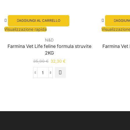
AGGIUNGI AL CARRELLO
AGGIUN
Visualizzazione rapida
Visualizzazion
N&D
Farmina Vet Life feline formula struvite
Farmina Vet 
2KG
35,90
€
32,30
€