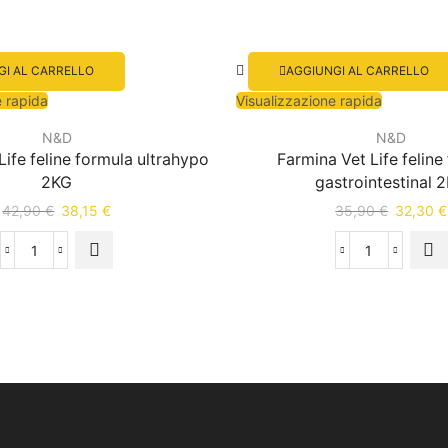
GI AL CARRELLO
AGGIUNGI AL CARRELLO
e rapida
Visualizzazione rapida
N&D
N&D
Life feline formula ultrahypo
Farmina Vet Life feline
2KG
gastrointestinal 
42,90
€
38,15
€
35,90
€
32,30
€