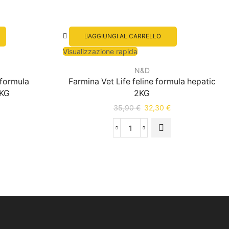
AGGIUNGI AL CARRELLO
Visualizzazione rapida
N&D
 formula
Farmina Vet Life feline formula hepatic
2KG
2KG
35,90
€
32,30
€