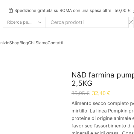
Spedizione gratuita su ROMA con una spesa oltre i 50,00 €
Inizio
Shop
Blog
Chi Siamo
Contatti
N&D farmina pumpki
2,5KG
35,95
€
32,40
€
Alimento secco completo per 
mirtillo. La linea Pumpkin p
proteine di origine animale e
favorisce l’assorbimento di al
minerali e acidi grassi. Con