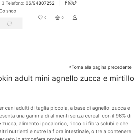
Telefono:
06/94807252
Go shop
10% Sconto iscrizione alla newsletter
0
0
Torna alla pagina precedente
n adult mini agnello zucca e mirtillo
cani adulti di taglia piccola, a base di agnello, zucca e
resenta una gamma di alimenti senza cereali con il 96% di
 zucca, alimento ipocalorico, ricco di fibra solubile che
tri nutrienti e nutre la flora intestinale, oltre a contenere
servato in atmosfera protettiva.