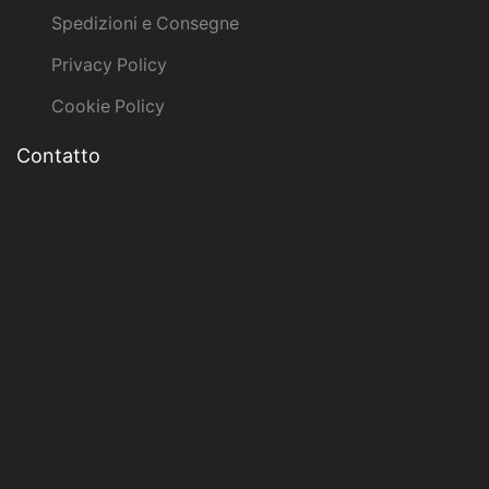
Spedizioni e Consegne
Privacy Policy
Cookie Policy
Contatto
Copyright 2025 - Vasauro srl // P.Iva 15808561003