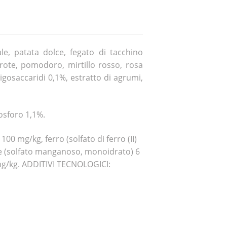
ale, patata dolce, fegato di tacchino
arote, pomodoro, mirtillo rosso, rosa
igosaccaridi 0,1%, estratto di agrumi,
fosforo 1,1%.
0 mg/kg, ferro (solfato di ferro (II)
se (solfato manganoso, monoidrato) 6
 mg/kg. ADDITIVI TECNOLOGICI: