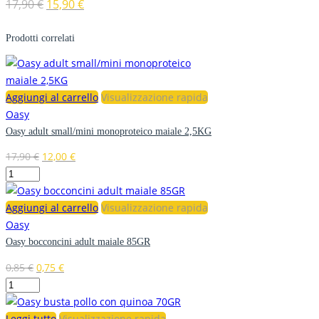
17,90
€
15,90
€
Prodotti correlati
Aggiungi al carrello
Visualizzazione rapida
Oasy
Oasy adult small/mini monoproteico maiale 2,5KG
17,90
€
12,00
€
Aggiungi al carrello
Visualizzazione rapida
Oasy
Oasy bocconcini adult maiale 85GR
0,85
€
0,75
€
Leggi tutto
Visualizzazione rapida