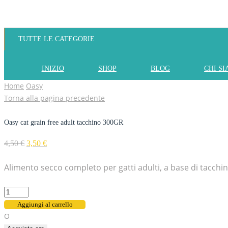
TUTTE LE CATEGORIE
INIZIO
SHOP
BLOG
CHI S
Home
Oasy
Torna alla pagina precedente
Oasy cat grain free adult tacchino 300GR
4,50
€
3,50
€
Alimento secco completo per gatti adulti, a base di tacchin
Aggiungi al carrello
O