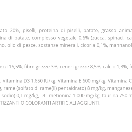
ato 20%, piselli, proteina di piselli, patate, grasso anim
teina di patate, complesso vegetale 0,6% (zucca, spinaci, c
no, olio di pesce, sostanze minerali, cicoria 0,1%, mannanol
zzi 16,5%, fibre grezze 3%, ceneri grezze 8,5%, calcio 1,3%, 
 Vitamina D3 1.650 IU/kg, Vitamina E 600 mg/kg, Vitamina C 10
g, rame (solfato di rame(II) pentaidrato) 8 mg/kg, mangane
 di sodio) 0,1 mg/kg, DL- metionina 1.000 mg/kg, taurina 750
ATIZZANTI O COLORANTI ARTIFICIALI AGGIUNTI.