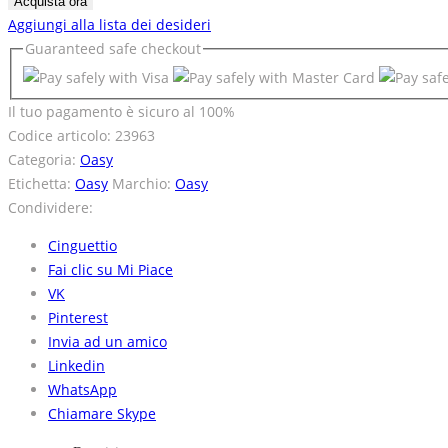
Acquista ora
Aggiungi alla lista dei desideri
Guaranteed
safe
checkout
Il tuo pagamento è
sicuro al 100%
Codice articolo:
23963
Categoria:
Oasy
Etichetta:
Oasy
Marchio:
Oasy
Condividere:
Cinguettio
Fai clic su Mi Piace
VK
Pinterest
Invia ad un amico
Linkedin
WhatsApp
Chiamare Skype