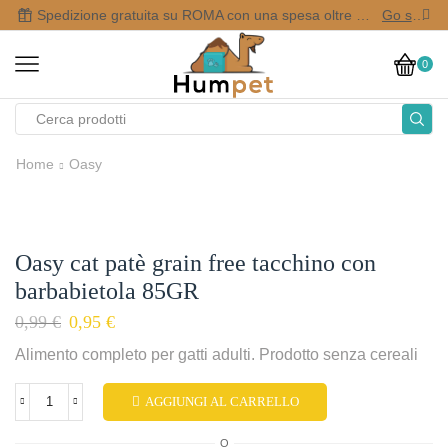
Spedizione gratuita su ROMA con una spesa oltre i 50,00 €
Go shop
0
Home
Oasy
Oasy cat patè grain free tacchino con
barbabietola 85GR
0,99
€
0,95
€
Alimento completo per gatti adulti. Prodotto senza cereali
AGGIUNGI AL CARRELLO
O