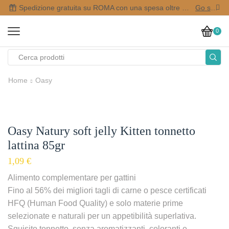
Spedizione gratuita su ROMA con una spesa oltre i 50,00 €
Go shop
0
Home
Oasy
Oasy Natury soft jelly Kitten tonnetto
lattina 85gr
1,09
€
Alimento complementare per gattini
Fino al 56% dei migliori tagli di carne o pesce certificati
HFQ (Human Food Quality) e solo materie prime
selezionate e naturali per un appetibilità superlativa.
Squisito tonnetto, senza aromatizzanti, coloranti e