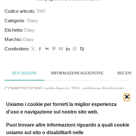
Codice articolo:
7047
Categoria:
Oasy
Etichetta:
Oasy
Marchio:
Oasy
Condividere:
DESCRIZIONE
INFORMAZIONI AGGIUNTIVE
RECENSION
COMPOSIZIONE: pollo fresco 20%, pollame disidratato
18% (di cui pollo 6%), frumento, riso, grasso di pollame,
Usiamo i cookie per fornirti la miglior esperienza
mais, orzo, polpa di barbabietola 3%, fegato di pollame
d'uso e navigazione sul nostro sito web.
idrolizzato 2,5%, lievito di birra, pesce disidratato 1%, uova
intere disidratate 0,5%, sostanze minerali, cicoria 0,5%,
Puoi trovare altre informazioni riguardo a quali cookie
Yucca schidigera 170 mg/kg, mannanoligosaccaridi 75
usiamo sul sito o disabilitarli nelle
mg/kg.