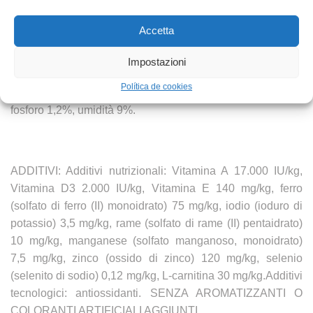
Accetta
COMPONENTI ANALITICI: proteina grezza 29%, grassi
Impostazioni
grezzi 17%, acidi grassi Omega-6 4%, acidi grassi Omega-
Política de cookies
3 0,4%, fibre grezze 2,7%, ceneri grezze 8%, calcio 1,7%,
fosforo 1,2%, umidità 9%.
ADDITIVI: Additivi nutrizionali: Vitamina A 17.000 IU/kg,
Vitamina D3 2.000 IU/kg, Vitamina E 140 mg/kg, ferro
(solfato di ferro (II) monoidrato) 75 mg/kg, iodio (ioduro di
potassio) 3,5 mg/kg, rame (solfato di rame (II) pentaidrato)
10 mg/kg, manganese (solfato manganoso, monoidrato)
7,5 mg/kg, zinco (ossido di zinco) 120 mg/kg, selenio
(selenito di sodio) 0,12 mg/kg, L-carnitina 30 mg/kg.Additivi
tecnologici: antiossidanti. SENZA AROMATIZZANTI O
COLORANTI ARTIFICIALI AGGIUNTI.