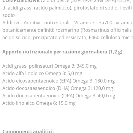
COMPOSIZIONE:
Olio di pesce (35% EPA- 25% DHA) 43,3%, oli
di acidi grassi (acido palmitico), pirofosfato di sodio, lieviti 
sodio
Additivi: Additivi nutrizionali: Vitamine: 3a700 vitamin
botanicamente definiti: rosmarino (Rosmarinus officinalis L.)
acido silicico, precipitato ed essiccato, E460 cellulosa microc
Apporto nutrizionale per razione giornaliera (1,2 g):
Acidi grassi polinsaturi Omega 3: 345,0 mg
Acido alfa linoleico Omega 3: 5,0 mg
Acido eicosapentaenoico (EPA) Omega 3: 180,0 mg
Acido docosaesaenoico (DHA) Omega 3: 120,0 mg
Acido docosapentaenoico (DPA) Omega 3: 40,0 mg
Acido linoleico Omega 6: 15,0 mg
Componenti analitici: