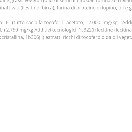
 e grassi vegetali (olio di semi di girasole raffinato- Helian
inattivati (lievito di birra), farina di proteine di lupino, oli e 
a E (tutto-rac-alfa-tocoferil acetato) 2.000 mg/kg. Addit
 2.750 mg/kg Additivi tecnologici: 1c322(i) lecitine (lecitina 
ristallina, 1b306(ii) estratti ricchi di tocoferolo da oli vegeta