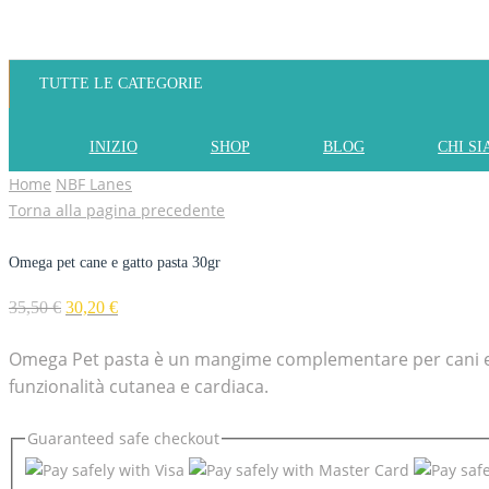
TUTTE LE CATEGORIE
INIZIO
SHOP
BLOG
CHI S
Home
NBF Lanes
Torna alla pagina precedente
Omega pet cane e gatto pasta 30gr
35,50
€
30,20
€
Omega Pet pasta è un mangime complementare per cani e ga
funzionalità cutanea e cardiaca.
Guaranteed
safe
checkout