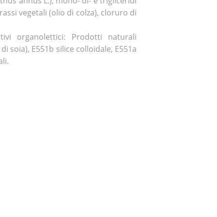
thus annus L.), mono- di- e trigliceridi
grassi vegetali (olio di colza), cloruro di
ivi organolettici: Prodotti naturali
di soia), E551b silice colloidale, E551a
li.