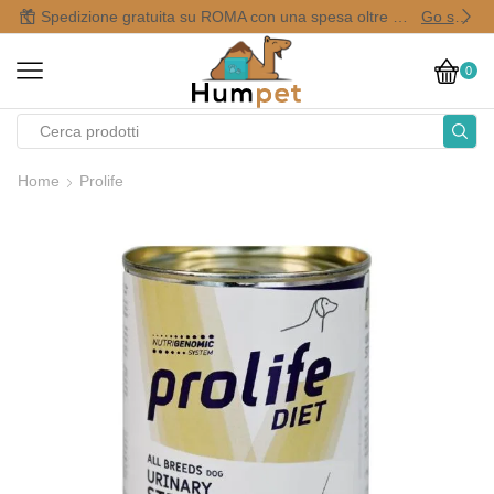
Spedizione gratuita su ROMA con una spesa oltre i 50,00 €
Go shop
0
Home
Prolife