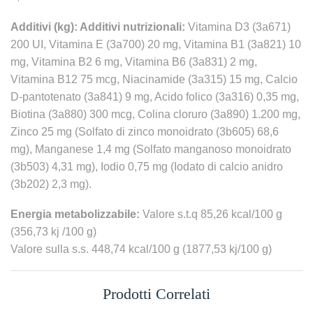
Additivi (kg): Additivi nutrizionali:
Vitamina D3 (3a671)
200 UI, Vitamina E (3a700) 20 mg, Vitamina B1 (3a821) 10
mg, Vitamina B2 6 mg, Vitamina B6 (3a831) 2 mg,
Vitamina B12 75 mcg, Niacinamide (3a315) 15 mg, Calcio
D-pantotenato (3a841) 9 mg, Acido folico (3a316) 0,35 mg,
Biotina (3a880) 300 mcg, Colina cloruro (3a890) 1.200 mg,
Zinco 25 mg (Solfato di zinco monoidrato (3b605) 68,6
mg), Manganese 1,4 mg (Solfato manganoso monoidrato
(3b503) 4,31 mg), Iodio 0,75 mg (Iodato di calcio anidro
(3b202) 2,3 mg).
Energia metabolizzabile:
Valore s.t.q 85,26 kcal/100 g
(356,73 kj /100 g)
Valore sulla s.s. 448,74 kcal/100 g (1877,53 kj/100 g)
Prodotti Correlati