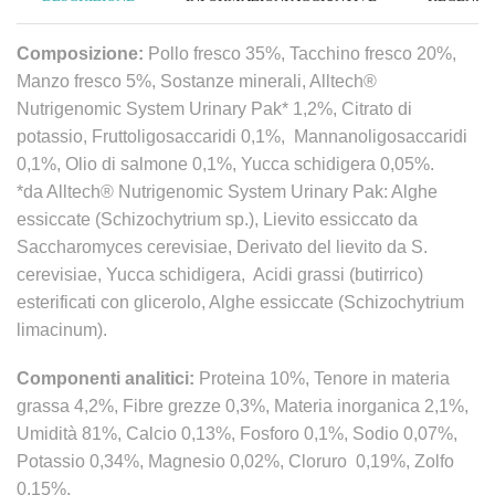
Composizione:
Pollo fresco 35%, Tacchino fresco 20%,
Manzo fresco 5%, Sostanze minerali, Alltech®
Nutrigenomic System Urinary Pak* 1,2%, Citrato di
potassio, Fruttoligosaccaridi 0,1%, Mannanoligosaccaridi
0,1%, Olio di salmone 0,1%, Yucca schidigera 0,05%.
*da Alltech® Nutrigenomic System Urinary Pak: Alghe
essiccate (Schizochytrium sp.), Lievito essiccato da
Saccharomyces cerevisiae, Derivato del lievito da S.
cerevisiae, Yucca schidigera, Acidi grassi (butirrico)
esterificati con glicerolo, Alghe essiccate (Schizochytrium
limacinum).
Componenti analitici:
Proteina 10%, Tenore in materia
grassa 4,2%, Fibre grezze 0,3%, Materia inorganica 2,1%,
Umidità 81%, Calcio 0,13%, Fosforo 0,1%, Sodio 0,07%,
Potassio 0,34%, Magnesio 0,02%, Cloruro 0,19%, Zolfo
0,15%.