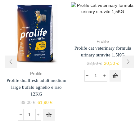
Prolife
Prolife cat veterinary formula
urinary struvite 1,5KG
22,50
€
20,30
€
Prolife
Prolife dualfresh adult medium
large bufalo agnello e riso
12KG
89,00
€
61,90
€