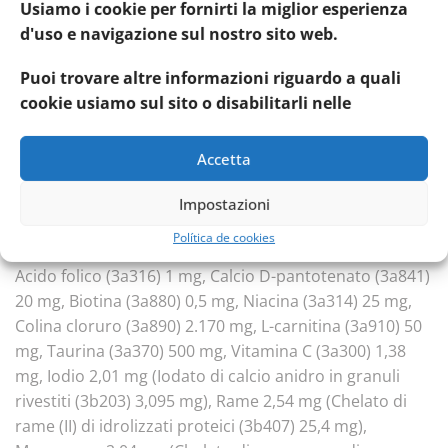
utilizzata per alimenti per il consumo umano ma non a
Usiamo i cookie per fornirti la miglior esperienza
esso destinate per motivi commerciali.Componenti
d'uso e navigazione sul nostro sito web.
analiticiProteina 25%, Tenore in materia grassa 15%,
Fibre grezze 2,3%, Materia inorganica 7,8%, Omega 3
Puoi trovare altre informazioni riguardo a quali
1,44%, Omega 6 3%, Calcio 1,8%, Fosforo 1,2%, Sodio
cookie usiamo sul sito o disabilitarli nelle
0,77%, Potassio 0,67%, Magnesio 0,12%.Additivi (kg):
Additivi nutrizionaliVitamina A (3a672a) 21.000 UI,
Accetta
Vitamina D3 (3a671) 1.500 UI, Vitamina E (3a700) 400
mg, Vitamina B1 (3a821) 12 mg, Vitamina B2 14 mg,
Impostazioni
Vitamina B6 (3a831) 12 mg, Vitamina B12 0,15 mg,
Política de cookies
Vitamina K3 (3a711) 1 mg, Vitamina C (3a312) 50 mg,
Acido folico (3a316) 1 mg, Calcio D-pantotenato (3a841)
20 mg, Biotina (3a880) 0,5 mg, Niacina (3a314) 25 mg,
Colina cloruro (3a890) 2.170 mg, L-carnitina (3a910) 50
mg, Taurina (3a370) 500 mg, Vitamina C (3a300) 1,38
mg, Iodio 2,01 mg (Iodato di calcio anidro in granuli
rivestiti (3b203) 3,095 mg), Rame 2,54 mg (Chelato di
rame (II) di idrolizzati proteici (3b407) 25,4 mg),