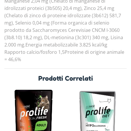
Manganese 2,04 mg (Chelato di manganese di
idrolizzati proteici (3b505) 20,4 mg), Zinco 25,4 mg
(Chelato di zinco di proteine idrolizzate (3b612) 581,7
mg), Selenio 0,04 mg (Forma organica di selenio
prodotto da Saccharomyces Cerevisiae CNCM I-3060
(3b8.10) 18,2 mg), DL-metionina (3c301) 340 mg, Lisina
2.000 mg.Energia metabolizzabile 3.825 kcal/kg
Rapporto calcio/fosforo 1,5Proteine di origine animale
= 46,6%
Prodotti Correlati