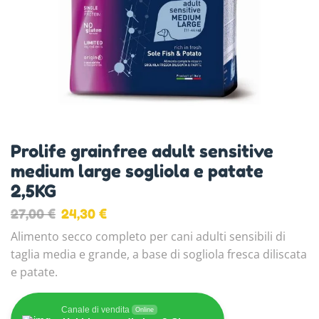
Prolife grainfree adult sensitive
medium large sogliola e patate
2,5KG
27,00
€
24,30
€
Alimento secco completo per cani adulti sensibili di
taglia media e grande, a base di sogliola fresca diliscata
e patate.
Canale di vendita
Online