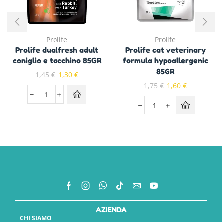
Prolife
Prolife
Prolife dualfresh adult
Prolife cat veterinary
coniglio e tacchino 85GR
formula hypoallergenic
85GR
1,45
€
1,30
€
1,75
€
1,60
€
AZIENDA
CHI SIAMO