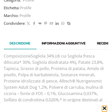
Etichetta:
Prolife
Marchio:
Prolife
Condividere:
DESCRIZIONE
INFORMAZIONI AGGIUNTIVE
RECENSIO
ComposizioneSogliola 34% (di cui Sogliola fresca
diliscata* 30%, Sogliola disidratata 4%), Patate 23,8%,
Tapioca, Grasso di pollo, Proteina di patata, Amido di
pisello, Polpa di barbabietola, Sostanze minerali,
Proteine idrolizzate di pesce, Alltech® Nutrigenomic
System Adult Dog 1,2%, Polvere di carruba, Inulina di
cicoria – fonte di FOS – 0,1%, Glucosamina 0,037%,
Solfato di condroitina 0,026%.* in origine destinati al
consumo umano: materie prime della stessa qualità