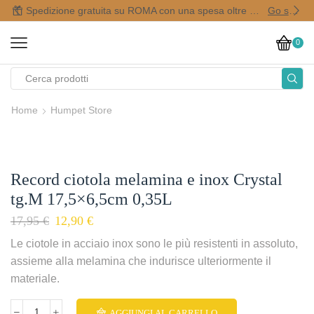
Spedizione gratuita su ROMA con una spesa oltre i 50,00 €
Go shop
0
Home
Humpet Store
Record ciotola melamina e inox Crystal
tg.M 17,5×6,5cm 0,35L
17,95
€
12,90
€
Le ciotole in acciaio inox sono le più resistenti in assoluto,
assieme alla melamina che indurisce ulteriormente il
materiale.
AGGIUNGI AL CARRELLO