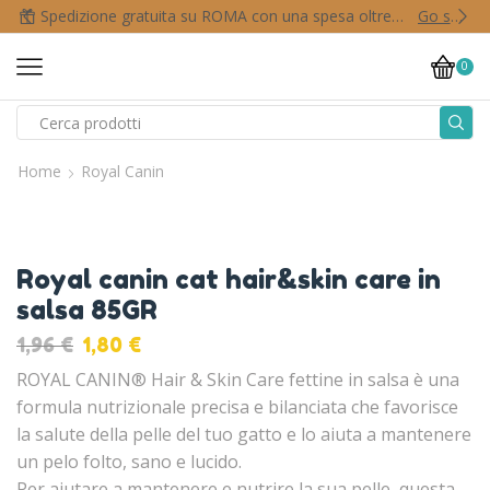
Spedizione gratuita su ROMA con una spesa oltre i 50,00 €
Go shop
0
Home
Royal Canin
Royal canin cat hair&skin care in
salsa 85GR
1,96
€
1,80
€
ROYAL CANIN® Hair & Skin Care fettine in salsa è una
formula nutrizionale precisa e bilanciata che favorisce
la salute della pelle del tuo gatto e lo aiuta a mantenere
un pelo folto, sano e lucido.
Per aiutare a mantenere e nutrire la sua pelle, questa