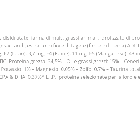
sidratate, farina di mais, grassi animali, idrolizzato di prot
igosaccaridi, estratto di fiore di tagete (fonte di luteina).ADDIT
, E2 (Iodio): 3,7 mg, E4 (Rame): 11 mg, E5 (Manganese): 48 mg
 Proteina grezza: 34,5% – Oli e grassi grezzi: 15% – Ceneri 
 Potassio: 1% – Magnesio: 0,05% – Zolfo: 0,7% – Taurina totale
 EPA & DHA: 0,37%* L.I.P.: proteine selezionate per la loro ele