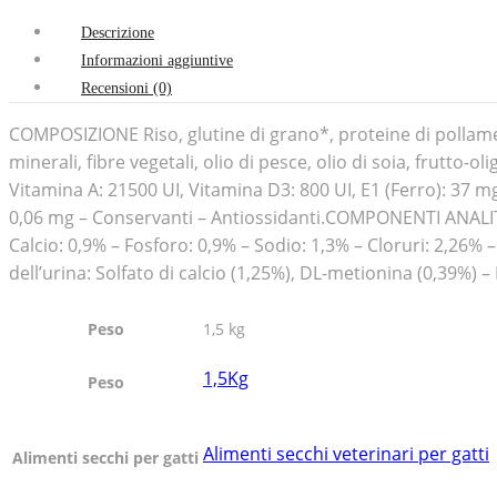
Descrizione
Informazioni aggiuntive
Recensioni (0)
COMPOSIZIONE Riso, glutine di grano*, proteine di pollame di
minerali, fibre vegetali, olio di pesce, olio di soia, frutto-ol
Vitamina A: 21500 UI, Vitamina D3: 800 UI, E1 (Ferro): 37 mg
0,06 mg – Conservanti – Antiossidanti.COMPONENTI ANALITICI
Calcio: 0,9% – Fosforo: 0,9% – Sodio: 1,3% – Cloruri: 2,26% –
dell’urina: Solfato di calcio (1,25%), DL-metionina (0,39%) –
Peso
1,5 kg
1,5Kg
Peso
Alimenti secchi veterinari per gatti
Alimenti secchi per gatti