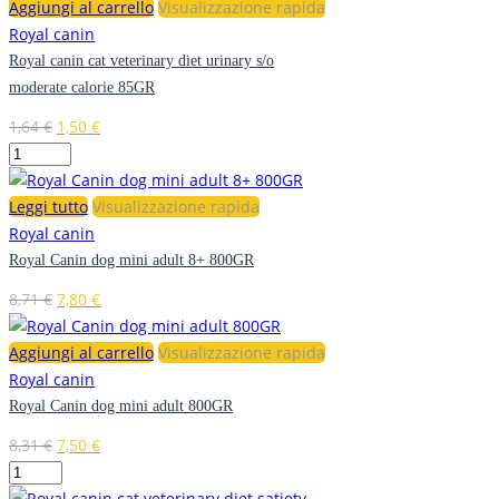
Aggiungi al carrello
Visualizzazione rapida
Royal canin
Royal canin cat veterinary diet urinary s/o
moderate calorie 85GR
1,64
€
1,50
€
Leggi tutto
Visualizzazione rapida
Royal canin
Royal Canin dog mini adult 8+ 800GR
8,71
€
7,80
€
Aggiungi al carrello
Visualizzazione rapida
Royal canin
Royal Canin dog mini adult 800GR
8,31
€
7,50
€