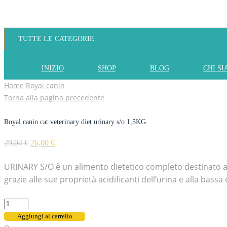
TUTTE LE CATEGORIE
INIZIO
SHOP
BLOG
CHI S
Home
Royal canin
Torna alla pagina precedente
Royal canin cat veterinary diet urinary s/o 1,5KG
29,04
€
26,00
€
URINARY S/O è un alimento dietetico completo destinato ai gat
grazie alle sue proprietà acidificanti dell’urina e alla bas
Aggiungi al carrello