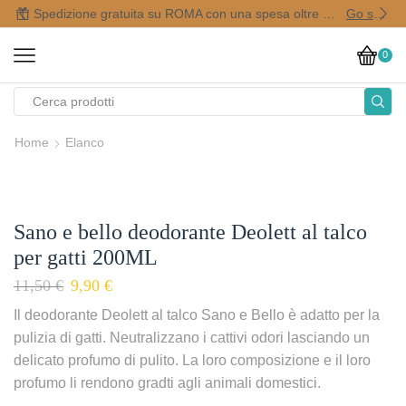
Spedizione gratuita su ROMA con una spesa oltre i 50,00 €
Go shop
0
Home
Elanco
Sano e bello deodorante Deolett al talco
per gatti 200ML
11,50
€
9,90
€
Il deodorante Deolett al talco Sano e Bello è adatto per la
pulizia di gatti. Neutralizzano i cattivi odori lasciando un
delicato profumo di pulito. La loro composizione e il loro
profumo li rendono gradti agli animali domestici.