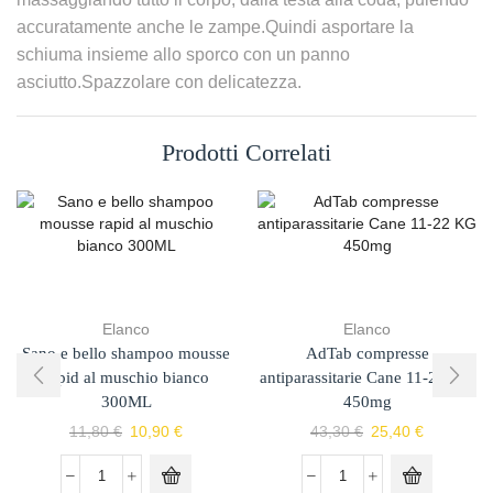
accuratamente anche le zampe.Quindi asportare la
schiuma insieme allo sporco con un panno
asciutto.Spazzolare con delicatezza.
Prodotti Correlati
Elanco
Elanco
Sano e bello shampoo mousse
AdTab compresse
rapid al muschio bianco
antiparassitarie Cane 11-22 KG
300ML
450mg
11,80
€
10,90
€
43,30
€
25,40
€