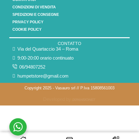
CONDIZIONI DI VENDITA
SPEDIZIONI E CONSEGNE
PRIVACY POLICY
COOKIE POLICY
CONTATTO
Via del Quartaccio 34 – Roma
9:00-20:00 orario continuato
06/94807252
humpetstore@gmail.com
Copyright 2025 - Vasauro srl // P.Iva 15808561003
Developed by
0