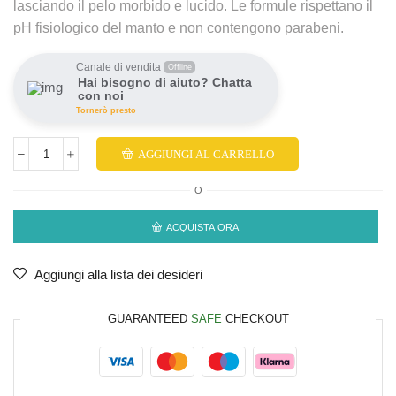
lasciando il pelo morbido e lucido. Le formule rispettano il
pH fisiologico del manto e non contengono parabeni.
Canale di vendita
Offline
Hai bisogno di aiuto? Chatta
con noi
Tornerò presto
AGGIUNGI AL CARRELLO
O
ACQUISTA ORA
Aggiungi alla lista dei desideri
GUARANTEED
SAFE
CHECKOUT