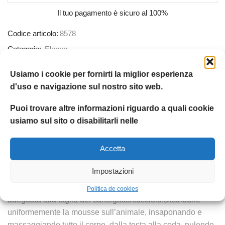
Il tuo pagamento è
sicuro al 100%
Codice articolo:
8578
Categoria:
Elanco
Etichetta:
Elanco
Usiamo i cookie per fornirti la miglior esperienza
Marchio:
Elanco
d'uso e navigazione sul nostro sito web.
Condividere:
Puoi trovare altre informazioni riguardo a quali cookie
usiamo sul sito o disabilitarli nelle
DESCRIZIONE
INFORMAZIONI AGGIUNTIVE
RECENSION
Accetta
Istruzioni per un uso corretto:Agitare bene prima
Impostazioni
dell’uso.Tenere la bombola capovolta ed erogare la
mousse sul palmo della propria mano, in quantità
Política de cookies
adeguata alla taglia del cane/gatto/cucciolo.Distribuire
uniformemente la mousse sull’animale, insaponando e
massaggiando tutto il corpo, dalla testa alla coda, pulendo