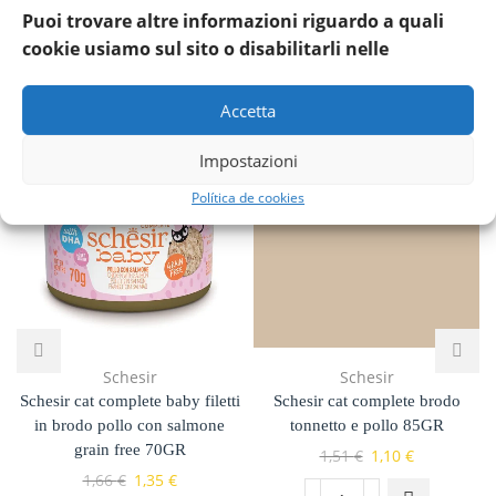
Puoi trovare altre informazioni riguardo a quali
cookie usiamo sul sito o disabilitarli nelle
Prodotti Correlati
Accetta
Impostazioni
Política de cookies
Schesir
Schesir
Schesir cat complete baby filetti
Schesir cat complete brodo
in brodo pollo con salmone
tonnetto e pollo 85GR
grain free 70GR
1,51
€
1,10
€
1,66
€
1,35
€