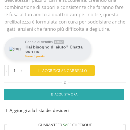
delicatezza i pezzi di carne succulenta, creando una
combinazione di sapori e consistenze che faranno fare
le fusa al tuo amico a quattro zampe. Inoltre, questa
prelibatezza è formulata con cura per soddisfare anche
i gatti anziani che fanno più difficoltà a deglutire.
Canale di vendita
Offline
Hai bisogno di aiuto? Chatta
con noi
Tornerò presto
AGGIUNGI AL CARRELLO
O
ACQUISTA ORA
Aggiungi alla lista dei desideri
GUARANTEED
SAFE
CHECKOUT