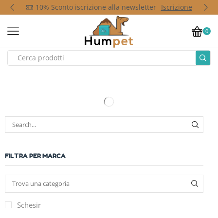
p
10% Sconto iscrizione alla newsletter
Iscrizione
0
FILTRA PER MARCA
Schesir