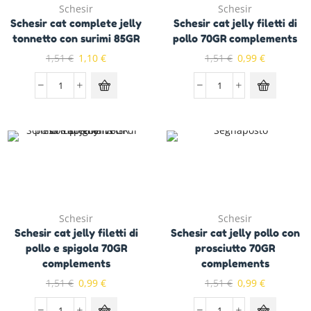
Schesir
Schesir
Schesir cat complete jelly
Schesir cat jelly filetti di
tonnetto con surimi 85GR
pollo 70GR complements
1,51
€
1,10
€
1,51
€
0,99
€
Schesir
Schesir
Schesir cat jelly filetti di
Schesir cat jelly pollo con
pollo e spigola 70GR
prosciutto 70GR
complements
complements
1,51
€
0,99
€
1,51
€
0,99
€