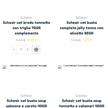
Schesir
Schesir
Schesir cat brodo tonnetto
Schesir cat busta
con triglia 70GR
complete jelly tonno con
complements
alicette 85GR
1,51
€
0,99
€
1,54
€
1,25
€
Schesir
Schesir
Schesir cat busta soup
Schesir cat busta soup
salmone e carote 40GR
tonnetto e calamari 40GR