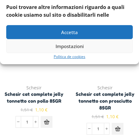
Schesir cat complete jelly
Schesir cat complete jelly
Puoi trovare altre informazioni riguardo a quali
tonnetto con manzo 85GR
tonnetto con orata 85GR
cookie usiamo sul sito o disabilitarli nelle
1,51
€
1,10
€
1,51
€
1,10
€
Accetta
Impostazioni
Política de cookies
Schesir
Schesir
Schesir cat complete jelly
Schesir cat complete jelly
tonnetto con pollo 85GR
tonnetto con prosciutto
85GR
1,51
€
1,10
€
1,51
€
1,10
€