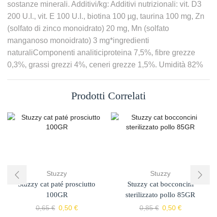
sostanze minerali. Additivi/kg: Additivi nutrizionali: vit. D3
200 U.I., vit. E 100 U.I., biotina 100 µg, taurina 100 mg, Zn
(solfato di zinco monoidrato) 20 mg, Mn (solfato
manganoso monoidrato) 3 mg*ingredienti
naturaliComponenti analiticiproteina 7,5%, fibre grezze
0,3%, grassi grezzi 4%, ceneri grezze 1,5%. Umidità 82%
Prodotti Correlati
Stuzzy
Stuzzy
Stuzzy cat paté prosciutto
Stuzzy cat bocconcini
100GR
sterilizzato pollo 85GR
0,65
€
0,50
€
0,85
€
0,50
€