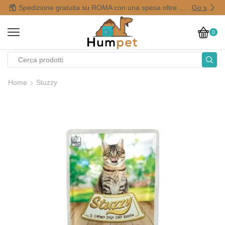
Spedizione gratuita su ROMA con una spesa oltre i 50,00 €
Go shop
0
Home
Stuzzy