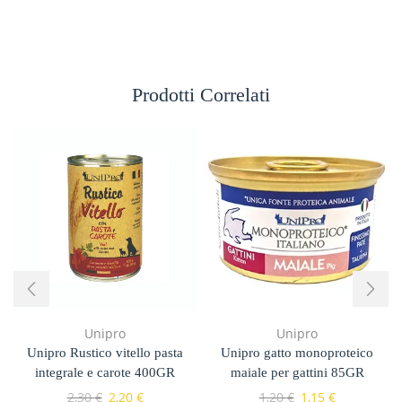
Prodotti Correlati
Unipro
Unipro
Unipro Rustico vitello pasta
Unipro gatto monoproteico
integrale e carote 400GR
maiale per gattini 85GR
2,30
€
2,20
€
1,20
€
1,15
€