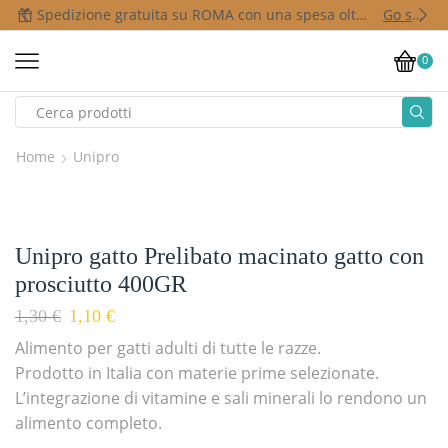
Spedizione gratuita su ROMA con una spesa oltre i 50,00 €
Go shop
0
Home
Unipro
Unipro gatto Prelibato macinato gatto con
prosciutto 400GR
1,30
€
1,10
€
Alimento per gatti adulti di tutte le razze.
Prodotto in Italia con materie prime selezionate.
L’integrazione di vitamine e sali minerali lo rendono un
alimento completo.