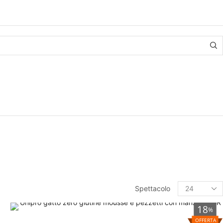
Spettacolo
18
%
OFFERTA