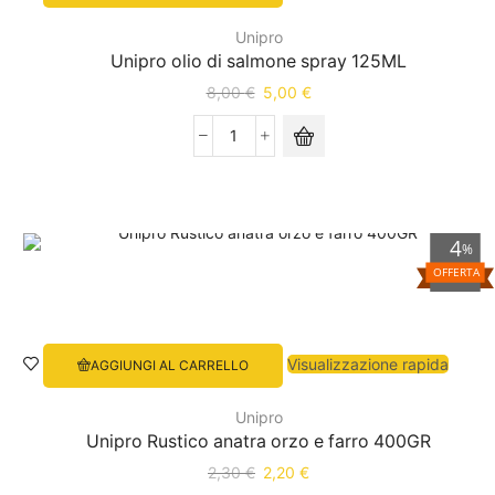
Unipro
Unipro olio di salmone spray 125ML
8,00
€
5,00
€
4
%
OFFERTA
Visualizzazione rapida
AGGIUNGI AL CARRELLO
Unipro
Unipro Rustico anatra orzo e farro 400GR
2,30
€
2,20
€