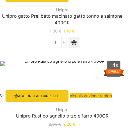
Unipro
Unipro gatto Prelibato macinato gatto tonno e salmone
400GR
1,30
€
1,10
€
4
%
OFFERTA
Visualizzazione rapida
AGGIUNGI AL CARRELLO
Unipro
Unipro Rustico agnello orzo e farro 400GR
2,30
€
2,20
€