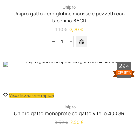
Unipro
Unipro gatto zero glutine mousse e pezzetti con
tacchino 85GR
1,10
€
0,90
€
29
%
OFFERTA
Visualizzazione rapida
Unipro
Unipro gatto monoproteico gatto vitello 400GR
3,50
€
2,50
€