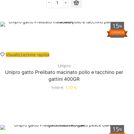
15
%
OFFERTA
Visualizzazione rapida
Unipro
Unipro gatto Prelibato macinato pollo e tacchino per
gattini 400GR
1,30
€
1,10
€
15
%