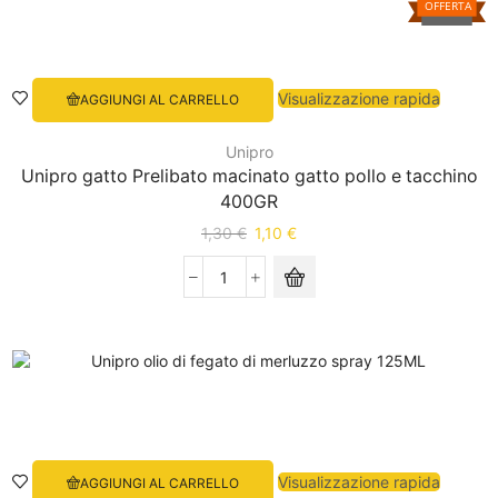
OFFERTA
Visualizzazione rapida
AGGIUNGI AL CARRELLO
Unipro
Unipro gatto Prelibato macinato gatto pollo e tacchino
400GR
1,30
€
1,10
€
Visualizzazione rapida
AGGIUNGI AL CARRELLO