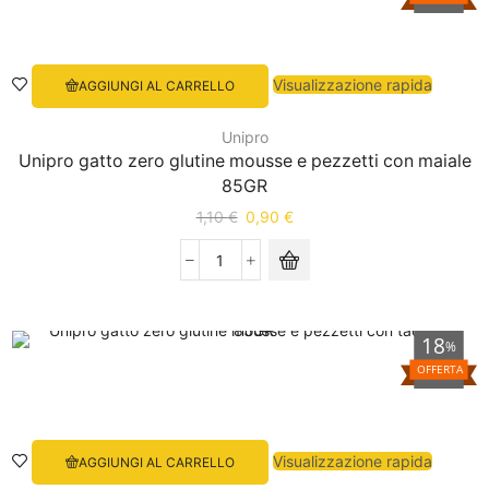
Visualizzazione rapida
AGGIUNGI AL CARRELLO
Unipro
Unipro gatto zero glutine mousse e pezzetti con maiale
85GR
1,10
€
0,90
€
18
%
OFFERTA
Visualizzazione rapida
AGGIUNGI AL CARRELLO