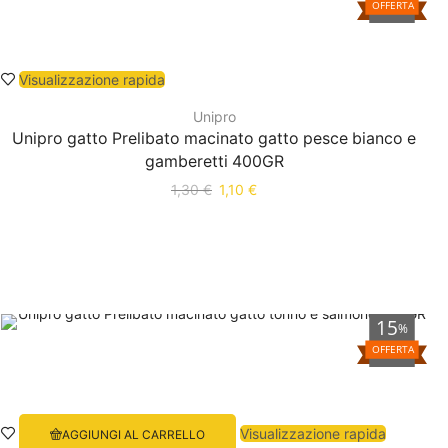
OFFERTA
Visualizzazione rapida
Unipro
Unipro gatto Prelibato macinato gatto pesce bianco e
gamberetti 400GR
1,30
€
1,10
€
15
%
OFFERTA
Visualizzazione rapida
AGGIUNGI AL CARRELLO