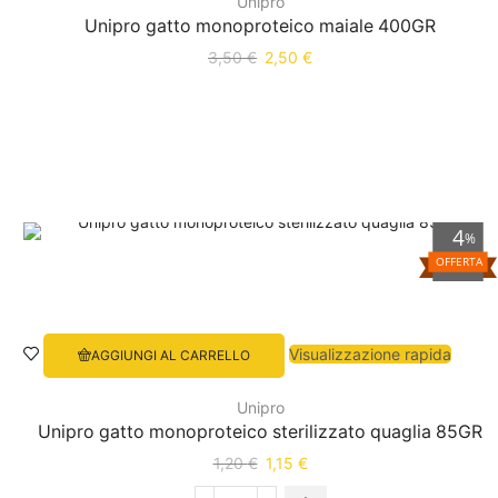
Unipro
Unipro gatto monoproteico maiale 400GR
3,50
€
2,50
€
4
%
OFFERTA
Visualizzazione rapida
AGGIUNGI AL CARRELLO
Unipro
Unipro gatto monoproteico sterilizzato quaglia 85GR
1,20
€
1,15
€