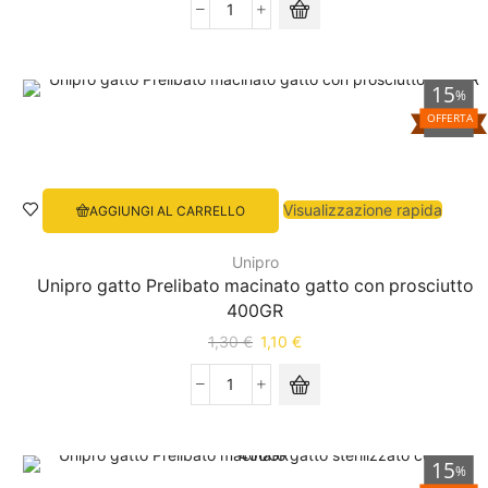
15
%
OFFERTA
Visualizzazione rapida
AGGIUNGI AL CARRELLO
Unipro
Unipro gatto Prelibato macinato gatto con prosciutto
400GR
1,30
€
1,10
€
15
%