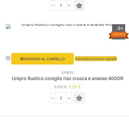
4
%
OFFERTA
Visualizzazione rapida
AGGIUNGI AL CARRELLO
Unipro
Unipro Rustico coniglio riso crusca e ananas 400GR
2,30
€
2,20
€