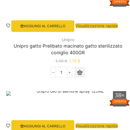
OFFERTA
Visualizzazione rapida
AGGIUNGI AL CARRELLO
Unipro
Unipro gatto Prelibato macinato gatto sterilizzato
coniglio 400GR
1,30
€
1,10
€
38
%
OFFERTA
Visualizzazione rapida
AGGIUNGI AL CARRELLO