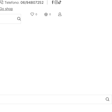
Telefono:
06/94807252
Go shop
10% Sconto iscrizione alla newsletter
0
0