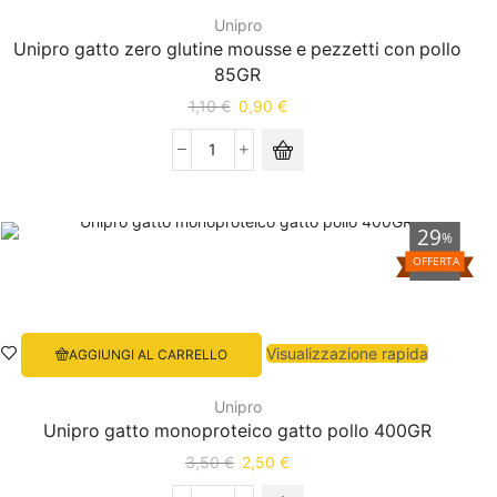
Unipro
Unipro gatto zero glutine mousse e pezzetti con pollo
85GR
1,10
€
0,90
€
29
%
OFFERTA
Visualizzazione rapida
AGGIUNGI AL CARRELLO
Unipro
Unipro gatto monoproteico gatto pollo 400GR
3,50
€
2,50
€