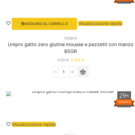
Visualizzazione rapida
AGGIUNGI AL CARRELLO
Unipro
Unipro gatto zero glutine mousse e pezzetti con manzo
85GR
1,10
€
0,90
€
29
%
OFFERTA
Visualizzazione rapida