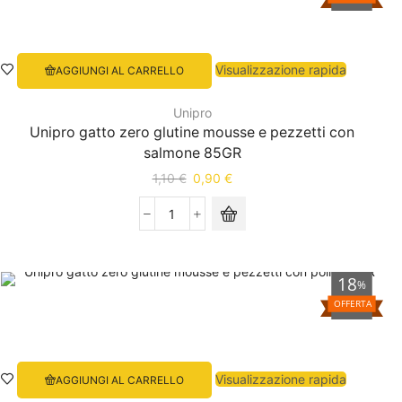
Visualizzazione rapida
AGGIUNGI AL CARRELLO
Unipro
Unipro gatto zero glutine mousse e pezzetti con
salmone 85GR
1,10
€
0,90
€
18
%
OFFERTA
Visualizzazione rapida
AGGIUNGI AL CARRELLO