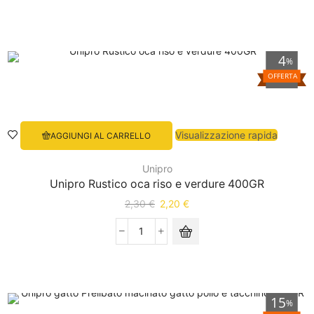
4
%
OFFERTA
Visualizzazione rapida
AGGIUNGI AL CARRELLO
Unipro
Unipro Rustico oca riso e verdure 400GR
2,30
€
2,20
€
15
%