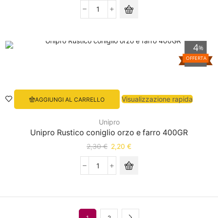
4
%
OFFERTA
Visualizzazione rapida
AGGIUNGI AL CARRELLO
Unipro
Unipro Rustico coniglio orzo e farro 400GR
2,30
€
2,20
€
1
2