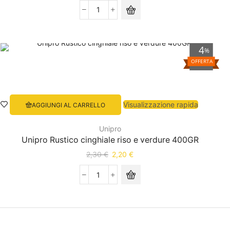
4
%
OFFERTA
Visualizzazione rapida
AGGIUNGI AL CARRELLO
Unipro
Unipro Rustico cinghiale riso e verdure 400GR
2,30
€
2,20
€