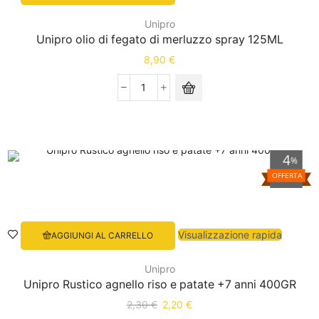
Unipro
Unipro olio di fegato di merluzzo spray 125ML
8,90
€
4
%
OFFERTA
Visualizzazione rapida
AGGIUNGI AL CARRELLO
Unipro
Unipro Rustico agnello riso e patate +7 anni 400GR
2,30
€
2,20
€