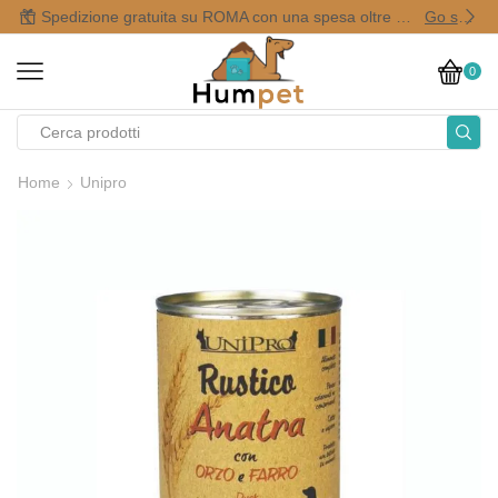
Spedizione gratuita su ROMA con una spesa oltre i 50,00 €
Go shop
0
Home
Unipro