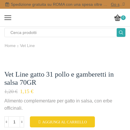
Spedizione gratuita su ROMA con una spesa oltre i 50,00 €
Go shop
0
Home
Vet Line
Vet Line gatto 31 pollo e gamberetti in
salsa 70GR
1,20
€
1,15
€
Alimento complementare per gatto in salsa, con erbe
officinali.
AGGIUNGI AL CARRELLO