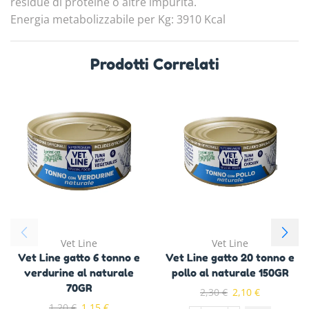
residue di proteine o altre impurità.
Energia metabolizzabile per Kg: 3910 Kcal
Prodotti Correlati
Vet Line
Vet Line
Vet Line gatto 6 tonno e
Vet Line gatto 20 tonno e
verdurine al naturale
pollo al naturale 150GR
70GR
2,30
€
2,10
€
1,20
€
1,15
€