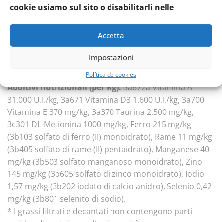
fruttoligosaccaridi (FOS), cloruro di potassio, yucca
cookie usiamo sul sito o disabilitarli nelle
schidigera 0,1%.
Componenti analitici:
Proteina grezza 34,0%, Grassi
Accetta
grezzi 15%, Fibre grezze 2,0%, Ceneri grezze 7,2%,
Calcio 1,2%, Fosforo 1%, Magnesio 0,1%, Sodio 0,5%,
Impostazioni
Potassio 0,6%, Umidità 9%, Omega 3 0,5%, Omega 6
2,6%.
Política de cookies
Additivi nutrizionali (per Kg):
3a672a Vitamina A
31.000 U.I./kg, 3a671 Vitamina D3 1.600 U.I./kg, 3a700
Vitamina E 370 mg/kg, 3a370 Taurina 2.500 mg/kg,
3c301 DL-Metionina 1000 mg/kg, Ferro 215 mg/kg
(3b103 solfato di ferro (II) monoidrato), Rame 11 mg/kg
(3b405 solfato di rame (II) pentaidrato), Manganese 40
mg/kg (3b503 solfato manganoso monoidrato), Zino
145 mg/kg (3b605 solfato di zinco monoidrato), Iodio
1,57 mg/kg (3b202 iodato di calcio anidro), Selenio 0,42
mg/kg (3b801 selenito di sodio).
* I grassi filtrati e decantati non contengono parti