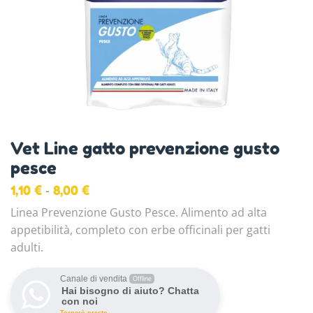
Vet Line gatto prevenzione gusto
pesce
-
1,10
€
8,00
€
Linea Prevenzione Gusto Pesce. Alimento ad alta
appetibilità, completo con erbe officinali per gatti
adulti.
Canale di vendita
Offline
Hai bisogno di aiuto? Chatta
con noi
Tornerò presto