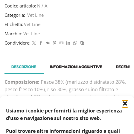
Codice articolo:
N / A
Categoria:
Vet Line
Etichetta:
Vet Line
Marchio:
Vet Line
Condividere:
DESCRIZIONE
INFORMAZIONI AGGIUNTIVE
RECENSIO
Composizione:
Pesce 38% (merluzzo disidratato 28%,
pesce fresco 10%), riso 30%, grasso suino filtrato e
stabilizzato* 9%, patata essiccata, proteina di patata,
glutine di mais, pisello essiccato, polpa di cicoria
Usiamo i cookie per fornirti la miglior esperienza
essiccata, lievito di birra, semi di lino, farina di piselli,
d'uso e navigazione sul nostro sito web.
erbe officinali 0,5% (Linum Usitatissimum, Plantago
Psyllium, Nepeta Cataria, Cynodon Dactylon),
Puoi trovare altre informazioni riguardo a quali