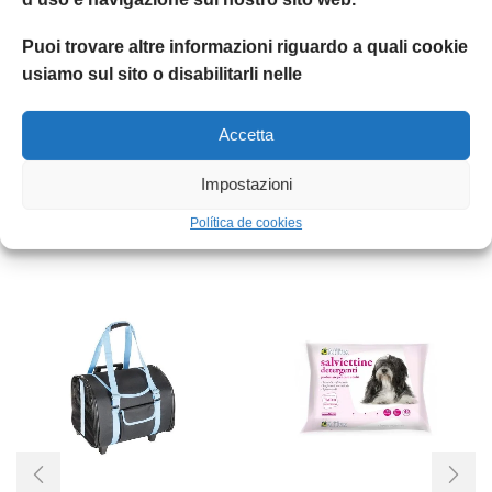
Marchio:
Zeedog
Condividere:
Puoi trovare altre informazioni riguardo a quali cookie
usiamo sul sito o disabilitarli nelle
INFORMAZIONI AGGIUNTIVE
RECENSIONI (0)
Accetta
Peso
0,2 kg
Impostazioni
Política de cookies
Prodotti Correlati