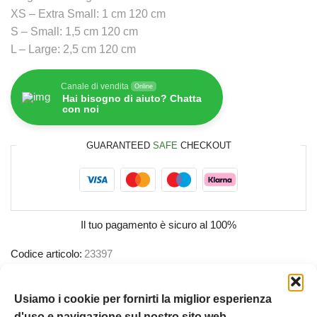
XS – Extra Small: 1 cm 120 cm
S – Small: 1,5 cm 120 cm
L – Large: 2,5 cm 120 cm
Canale di vendita
Online
Hai bisogno di aiuto? Chatta
con noi
GUARANTEED
SAFE
CHECKOUT
Il tuo pagamento è
sicuro al 100%
Codice articolo:
23397
Categoria:
Humpet Store
Etichetta:
Zeedog
Usiamo i cookie per fornirti la miglior esperienza
d'uso e navigazione sul nostro sito web.