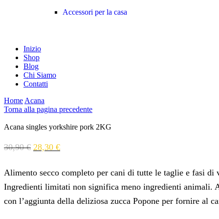
Accessori per la casa
Inizio
Shop
Blog
Chi Siamo
Contatti
Home
Acana
Torna alla pagina precedente
Acana singles yorkshire pork 2KG
30,90
€
28,30
€
Alimento secco completo per cani di tutte le taglie e fasi di v
Ingredienti limitati non significa meno ingredienti animali.
con l’aggiunta della deliziosa zucca Popone per fornire al cane