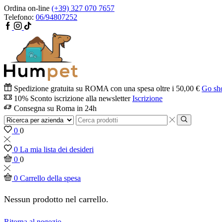
Ordina on-line
(+39) 327 070 7657
Telefono:
06/94807252
Spedizione gratuita su ROMA con una spesa oltre i 50,00 €
Go sh
10% Sconto iscrizione alla newsletter
Iscrizione
Consegna su Roma in 24h
0
0
0
La mia lista dei desideri
0
0
0
Carrello della spesa
Nessun prodotto nel carrello.
Ritorna al negozio