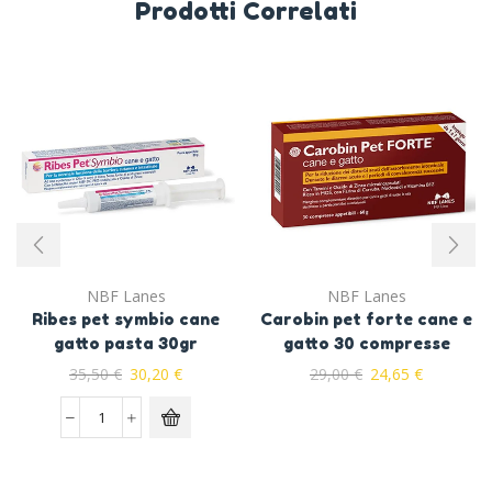
Prodotti Correlati
NBF Lanes
NBF Lanes
Ribes pet symbio cane
Carobin pet forte cane e
gatto pasta 30gr
gatto 30 compresse
35,50
€
30,20
€
29,00
€
24,65
€