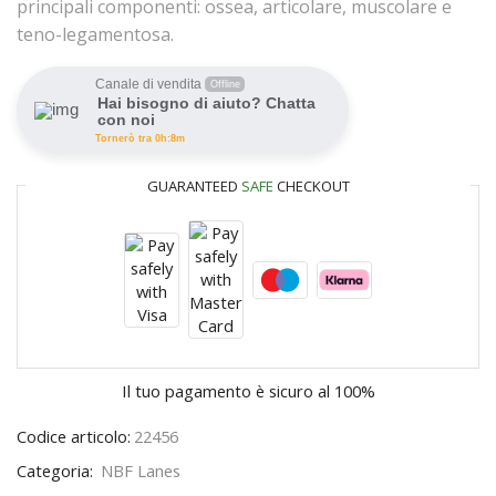
principali componenti: ossea, articolare, muscolare e
teno-legamentosa.
Canale di vendita
Offline
Hai bisogno di aiuto? Chatta
con noi
Tornerò tra 0h:8m
GUARANTEED
SAFE
CHECKOUT
Il tuo pagamento è
sicuro al 100%
Codice articolo:
22456
Categoria:
NBF Lanes