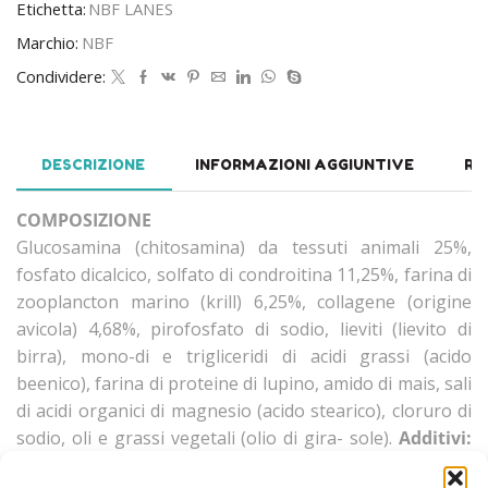
Etichetta:
NBF LANES
Marchio:
NBF
Condividere:
DESCRIZIONE
INFORMAZIONI AGGIUNTIVE
RE
COMPOSIZIONE
Glucosamina (chitosamina) da tessuti animali 25%,
fosfato dicalcico, solfato di condroitina 11,25%, farina di
zooplancton marino (krill) 6,25%, collagene (origine
avicola) 4,68%, pirofosfato di sodio, lieviti (lievito di
birra), mono-di e trigliceridi di acidi grassi (acido
beenico), farina di proteine di lupino, amido di mais, sali
di acidi organici di magnesio (acido stearico), cloruro di
sodio, oli e grassi vegetali (olio di gira- sole).
Additivi:
Additivi nutrizionali:
Vitamine:
3a300 vitamina C