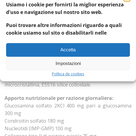
31.250 mg/kg, 3a700 vitamina E 15.625 mg/kg
Usiamo i cookie per fornirti la miglior esperienza
Amminoacidi: 3c361 L-arginina 15.625 mg/kg, 3c322 L-
d'uso e navigazione sul nostro sito web.
lisina monocloridrato 15.625 mg/kg. Additivi
organolettici: Prodotti naturali botanicamente definiti:
Puoi trovare altre informazioni riguardo a quali
the verde (camelia sinensis (L.) O. kuntze) 15.625 mg/kg.
cookie usiamo sul sito o disabilitarli nelle
Sostanze aromatizzanti: CAS No. 5550-12-9/disodio
guanosina 5′-monofosfato (GMP) 31.250 mg/kg, CAS
Accetta
No. 4691-65-0/disodio inosina-5-Mono-fosfato (IMP)
31.250 mg/kg, 2b17012 L-leucina 15.625 mg/kg,
Impostazioni
2b17010 D,L-isoleucina 7.812,5 mg/kg, 2b17028 L-valina
Política de cookies
7.812,5 mg/kg. Additivi tecnologici: E460 cellulosa
microcristallina, E551b silice colloidale.
Apporto nutrizionale per razione giornaliera:
Glucosamina solfato 2KCl 400 mg pari a glucosamina
300 mg
Condroitin solfato 180 mg
Nucleotidi (IMP-GMP) 100 mg