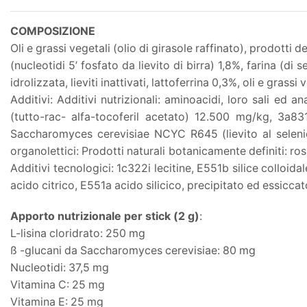
COMPOSIZIONE
Oli e grassi vegetali (olio di girasole raffinato), prodotti 
(nucleotidi 5’ fosfato da lievito di birra) 1,8%, farina (di 
idrolizzata, lieviti inattivati, lattoferrina 0,3%, oli e gras
Additivi: Additivi nutrizionali: aminoacidi, loro sali e
(tutto-rac- alfa-tocoferil acetato) 12.500 mg/kg, 3a8
Saccharomyces cerevisiae NCYC R645 (lievito al seleni
organolettici: Prodotti naturali botanicamente definiti: 
Additivi tecnologici: 1c322i lecitine, E551b silice colloida
acido citrico, E551a acido silicico, precipitato ed essicc
Apporto nutrizionale per stick (2 g)
:
L-lisina cloridrato: 250 mg
ß -glucani da Saccharomyces cerevisiae: 80 mg
Nucleotidi: 37,5 mg
Vitamina C: 25 mg
Vitamina E: 25 mg