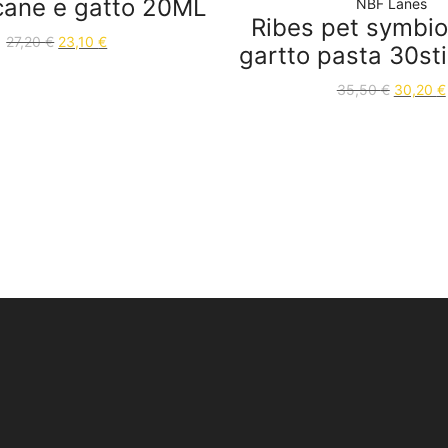
 cane e gatto 20ML
NBF Lanes
Ribes pet symbio
27,20
€
23,10
€
gartto pasta 30st
35,50
€
30,20
€