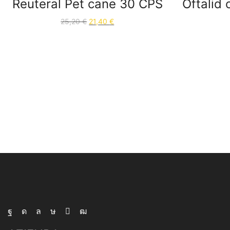
Reuteral Pet cane 30 CPS
Oftalid
25,20
€
21,40
€