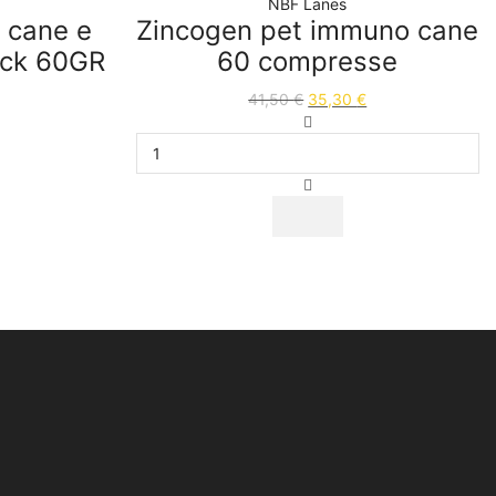
NBF Lanes
 cane e
Zincogen pet immuno cane
ick 60GR
60 compresse
41,50
€
35,30
€