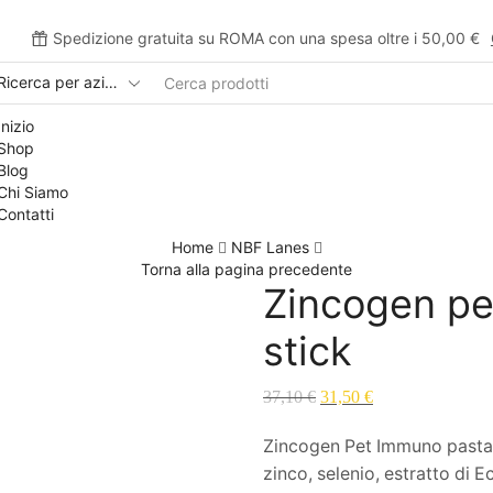
Spedizione gratuita su ROMA con una spesa oltre i 50,00 €
Inizio
Shop
Blog
Chi Siamo
Contatti
Home
NBF Lanes
Torna alla pagina precedente
Zincogen pe
stick
37,10
€
31,50
€
Zincogen Pet Immuno pasta p
zinco, selenio, estratto di E