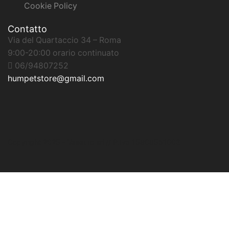
Cookie Policy
Contatto
Via del Quartaccio 34 – Roma
9:00-20:00 orario continuato
06/94807252
humpetstore@gmail.com
Copyright 2025 - Vasauro srl // P.Iva 15808561003