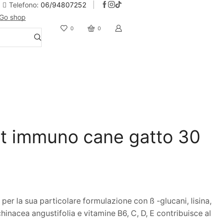
Telefono:
06/94807252
Go shop
10% Sconto iscrizione alla newsletter
0
0
t immuno cane gatto 30
er la sua particolare formulazione con ß -glucani, lisina,
chinacea angustifolia e vitamine B6, C, D, E contribuisce al