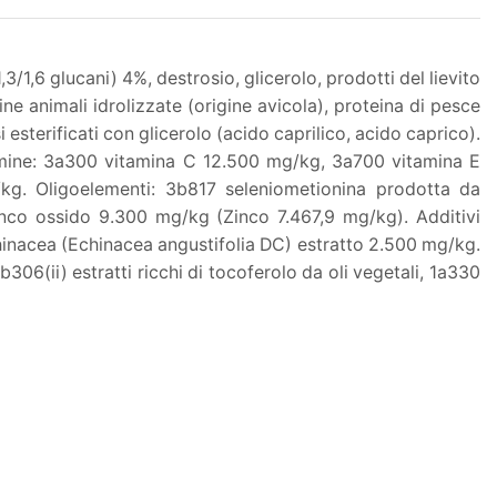
,3/1,6 glucani) 4%, destrosio, glicerolo, prodotti del lievito
teine animali idrolizzate (origine avicola), proteina di pesce
si esterificati con glicerolo (acido caprilico, acido caprico).
Vitamine: 3a300 vitamina C 12.500 mg/kg, 3a700 vitamina E
/kg. Oligoelementi: 3b817 seleniometionina prodotta da
nco ossido 9.300 mg/kg (Zinco 7.467,9 mg/kg). Additivi
chinacea (Echinacea angustifolia DC) estratto 2.500 mg/kg.
b306(ii) estratti ricchi di tocoferolo da oli vegetali, 1a330