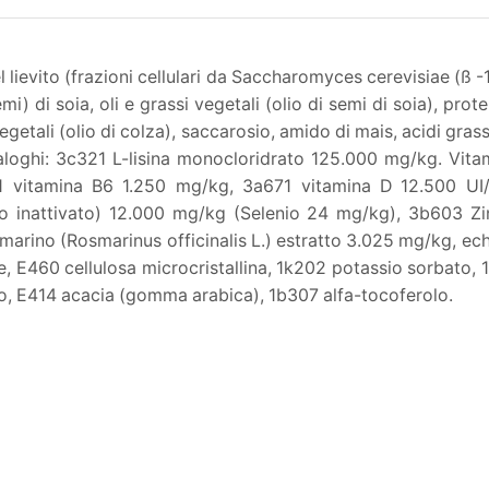
del lievito (frazioni cellulari da Saccharomyces cerevisiae (ß -1
semi) di soia, oli e grassi vegetali (olio di semi di soia), pro
si vegetali (olio di colza), saccarosio, amido di mais, acidi gras
d analoghi: 3c321 L-lisina monocloridrato 125.000 mg/kg. 
31 vitamina B6 1.250 mg/kg, 3a671 vitamina D 12.500 UI
o inattivato) 12.000 mg/kg (Selenio 24 mg/kg), 3b603 Zi
rosmarino (Rosmarinus officinalis L.) estratto 3.025 mg/kg, e
le, E460 cellulosa microcristallina, 1k202 potassio sorbato, 1
ato, E414 acacia (gomma arabica), 1b307 alfa-tocoferolo.