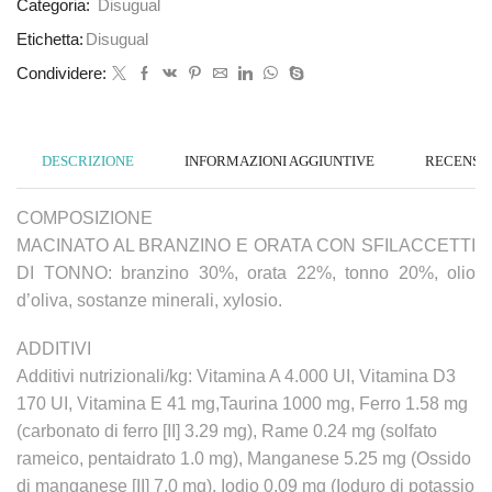
Categoria:
Disugual
Etichetta:
Disugual
Condividere:
DESCRIZIONE
INFORMAZIONI AGGIUNTIVE
RECENSION
COMPOSIZIONE
MACINATO AL BRANZINO E ORATA CON SFILACCETTI
DI TONNO: branzino 30%, orata 22%, tonno 20%, olio
d’oliva, sostanze minerali, xylosio.
ADDITIVI
Additivi nutrizionali/kg: Vitamina A 4.000 UI, Vitamina D3
170 UI, Vitamina E 41 mg,Taurina 1000 mg, Ferro 1.58 mg
(carbonato di ferro [II] 3.29 mg), Rame 0.24 mg (solfato
rameico, pentaidrato 1.0 mg), Manganese 5.25 mg (Ossido
di manganese [II] 7.0 mg), Iodio 0.09 mg (Ioduro di potassio