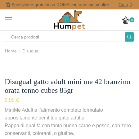
Spedizione gratuita su ROMA con una spesa oltre i 50,00 €
Go shop
0
Home
Disugual
Disugual gatto adult mini me 42 branzino
orata tonno cubes 85gr
0,95
€
MiniMe Adult è l’alimento completo formulato
appositamente per il tuo gatto adulto!
Pappa di qualità con tanta buona carne e pesce, con zero
conservanti, coloranti, o glutine.