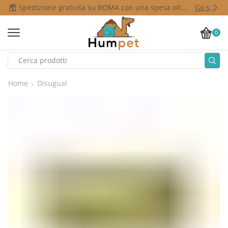
Spedizione gratuita su ROMA con una spesa oltre i 50,00 €
Go shop
0
Home
Disugual