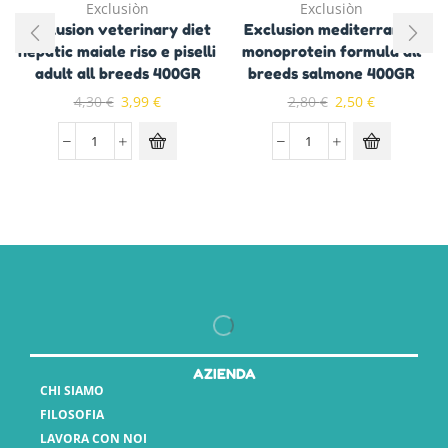
Exclusiòn
Exclusiòn
Exclusion veterinary diet
Exclusion mediterraneo
hepatic maiale riso e piselli
monoprotein formula all
adult all breeds 400GR
breeds salmone 400GR
4,30
€
3,99
€
2,80
€
2,50
€
AZIENDA
CHI SIAMO
FILOSOFIA
LAVORA CON NOI