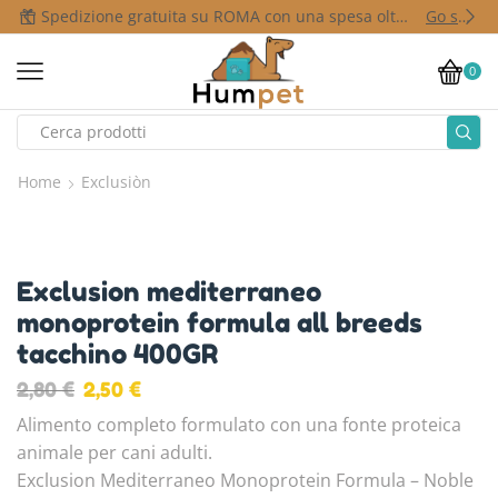
Spedizione gratuita su ROMA con una spesa oltre i 50,00 €
Go shop
0
Home
Exclusiòn
Exclusion mediterraneo
monoprotein formula all breeds
tacchino 400GR
2,80
€
2,50
€
Alimento completo formulato con una fonte proteica
animale per cani adulti.
Exclusion Mediterraneo Monoprotein Formula – Noble