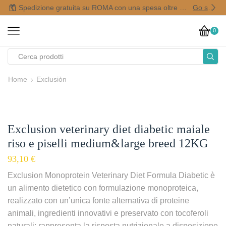
Spedizione gratuita su ROMA con una spesa oltre i 50,00 €
Go shop
0
Home
Exclusiòn
Exclusion veterinary diet diabetic maiale
riso e piselli medium&large breed 12KG
93,10
€
Exclusion Monoprotein Veterinary Diet Formula Diabetic è
un alimento dietetico con formulazione monoproteica,
realizzato con un’unica fonte alternativa di proteine
animali, ingredienti innovativi e preservato con tocoferoli
naturali; rappresenta la risposta nutrizionale a disposizione