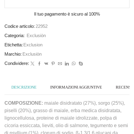
Il tuo pagamento è
sicuro al 100%
Codice articolo:
22952
Categoria:
Exclusiòn
Etichetta:
Exclusion
Marchio:
Exclusiòn
Condividere:
DESCRIZIONE
INFORMAZIONI AGGIUNTIVE
RECENSION
COMPOSIZIONE:
maiale disidratato (27%), sorgo (25%),
piselli (20%), grasso di maiale, erba medica disidratata,
lignocellulosa, proteine di maiale idrolizzate, polpa di
cicoria essiccata, lieviti, olio di salmone, tegumento e semi
di psyllium (1%), cloruro di sodio, ß-1,3/1,6 glucani da