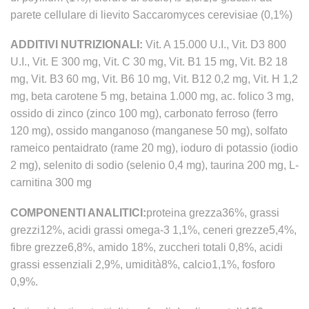
parete cellulare di lievito Saccaromyces cerevisiae (0,1%)
ADDITIVI NUTRIZIONALI:
Vit. A 15.000 U.I., Vit. D3 800
U.I., Vit. E 300 mg, Vit. C 30 mg, Vit. B1 15 mg, Vit. B2 18
mg, Vit. B3 60 mg, Vit. B6 10 mg, Vit. B12 0,2 mg, Vit. H 1,2
mg, beta carotene 5 mg, betaina 1.000 mg, ac. folico 3 mg,
ossido di zinco (zinco 100 mg), carbonato ferroso (ferro
120 mg), ossido manganoso (manganese 50 mg), solfato
rameico pentaidrato (rame 20 mg), ioduro di potassio (iodio
2 mg), selenito di sodio (selenio 0,4 mg), taurina 200 mg, L-
carnitina 300 mg
COMPONENTI ANALITICI:
proteina grezza36%, grassi
grezzi12%, acidi grassi omega-3 1,1%, ceneri grezze5,4%,
fibre grezze6,8%, amido 18%, zuccheri totali 0,8%, acidi
grassi essenziali 2,9%, umidità8%, calcio1,1%, fosforo
0,9%.