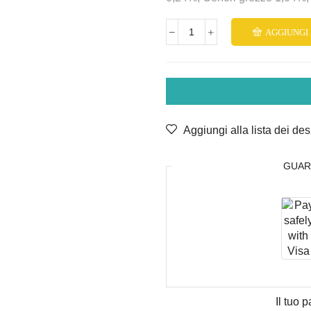
AGGIUNGI
Lev
tonnetto
e
orata
70GR
quantità
Aggiungi alla lista dei des
GUAR
Il tuo