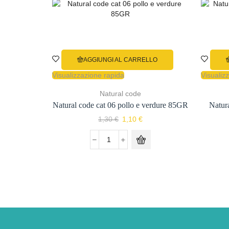
AGGIUNGI AL CARRELLO
Visualizzazione rapida
Visualiz
Natural code
Natural code cat 06 pollo e verdure 85GR
Natura
Il
Il
1,30
€
1,10
€
prezzo
prezzo
originale
attuale
Natural
era:
è:
code
1,30 €.
1,10 €.
cat
06
pollo
e
verdure
85GR