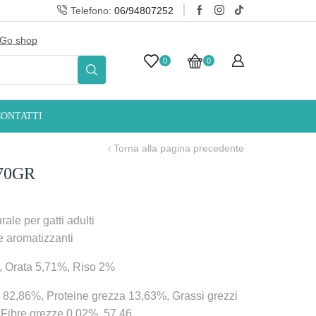
Telefono:
06/94807252
Go shop
10% Sconto iscrizi
0
0
CONTATTI
Torna alla pagina precedente
 70GR
le per gatti adulti
e aromatizzanti
, Orata 5,71%, Riso 2%
à 82,86%, Proteine grezza 13,63%, Grassi grezzi
Fibre grezze 0,02%, 57,46.