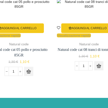
AGGIUNGI AL CARRELLO
AGGIUNGI AL CARRELLO
zazione rapida
Visualizzazione rapida
Natural code
Natural code
l code cat 05 pollo e prosciutto
Natural code cat 08 tranci di to
85GR
Il
Il
1,30
€
1,10
€
prezzo
prezz
Il
Il
1,30
€
1,10
€
originale
attua
prezzo
prezzo
Natural
era:
è:
originale
attuale
code
Natural
1,30 €.
1,10 
era:
è:
cat
code
1,30 €.
1,10 €.
08
cat
tranci
05
di
pollo
tonno
e
85GR
prosciutto