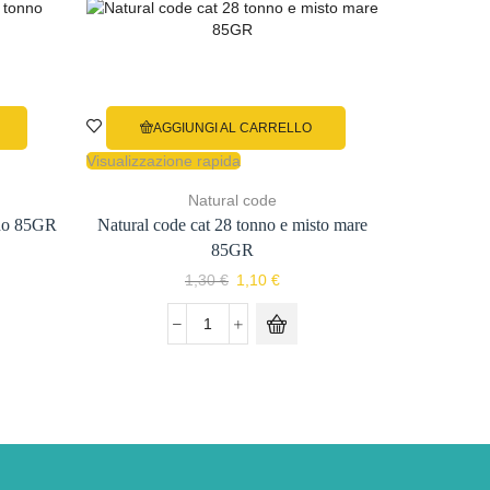
AGGIUNGI AL CARRELLO
AG
Visualizzazione rapida
Visualizzazi
Natural code
nno 85GR
Natural code cat 28 tonno e misto mare
Natural 
85GR
o
Il
Il
1,30
€
1,10
€
le
prezzo
prezzo
originale
attuale
Natural
€.
era:
è:
code
1,30 €.
1,10 €.
cat
28
tonno
e
misto