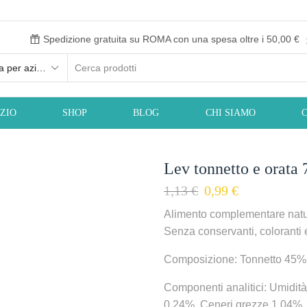
Spedizione gratuita su ROMA con una spesa oltre i 50,00 €
Ricerca
input
IZIO
SHOP
BLOG
CHI SIAMO
Lev tonnetto e orata
Il
Il
1,13
€
0,99
€
prezzo
prezzo
Alimento complementare natura
originale
attuale
Senza conservanti, coloranti 
era:
è:
1,13 €.
0,99 €.
Composizione: Tonnetto 45%
Componenti analitici: Umidit
0,24%, Ceneri grezze 1,04%, 