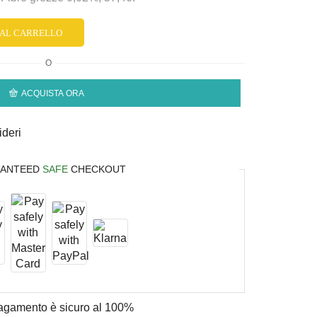
 AL CARRELLO
O
ACQUISTA ORA
ideri
ANTEED
SAFE
CHECKOUT
 pagamento è
sicuro al 100%