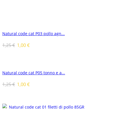
Natural code cat P03 pollo agn...
1,25
€
1,00
€
Natural code cat P05 tonno e a...
1,25
€
1,00
€