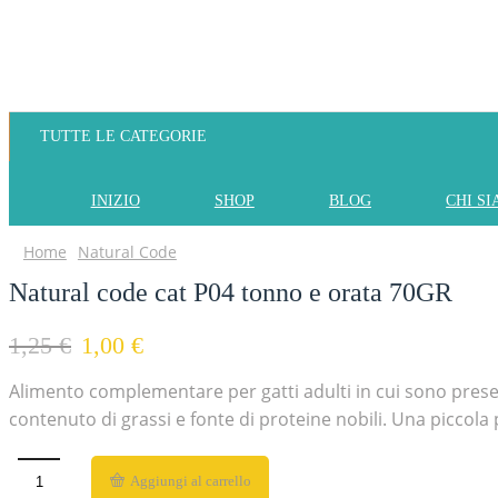
TUTTE LE CATEGORIE
INIZIO
SHOP
BLOG
CHI S
Home
Natural Code
Natural code cat P04 tonno e orata 70GR
1,25
€
1,00
€
Alimento complementare per gatti adulti in cui sono presenti
contenuto di grassi e fonte di proteine nobili. Una piccola p
Aggiungi al carrello