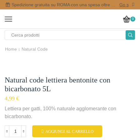
Spedizione gratuita su ROMA con una spesa oltre i 50,00 €
Go shop
0
Home
Natural Code
Natural code lettiera bentonite con
bicarbonato 5L
4,99
€
Lettiera per gatti, 100% naturale agglomerante con
bicarbonato.
AGGIUNGI AL CARRELLO