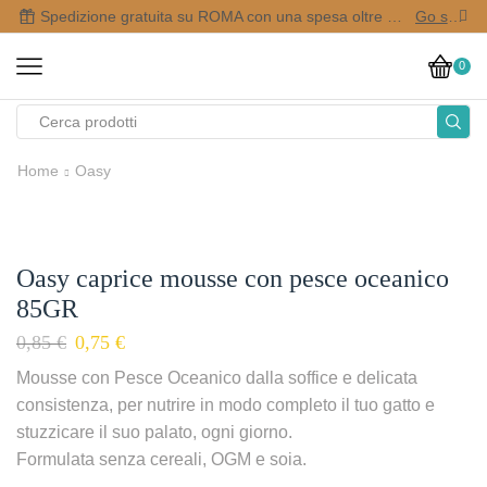
Spedizione gratuita su ROMA con una spesa oltre i 50,00 €
Go shop
0
Home
Oasy
Oasy caprice mousse con pesce oceanico
85GR
0,85
€
0,75
€
Mousse con Pesce Oceanico dalla soffice e delicata
consistenza, per nutrire in modo completo il tuo gatto e
stuzzicare il suo palato, ogni giorno.
Formulata senza cereali, OGM e soia.