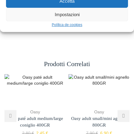
Accetta
Impostazioni
Política de cookies
Prodotti Correlati
Oasy
Oasy
Oasy paté adult medium/large
Oasy adult small/mini agnello
coniglio 400GR
800GR
2,80
€
2,45
€
7,90
€
6,90
€