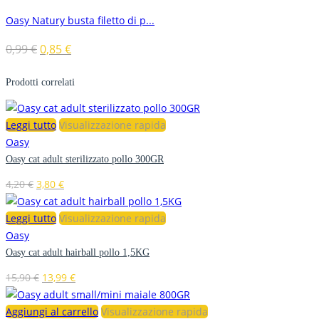
Oasy Natury busta filetto di p...
0,99
€
0,85
€
Prodotti correlati
Leggi tutto
Visualizzazione rapida
Oasy
Oasy cat adult sterilizzato pollo 300GR
4,20
€
3,80
€
Leggi tutto
Visualizzazione rapida
Oasy
Oasy cat adult hairball pollo 1,5KG
15,90
€
13,99
€
Aggiungi al carrello
Visualizzazione rapida