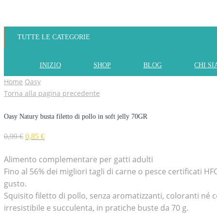
TUTTE LE CATEGORIE
INIZIO
SHOP
BLOG
CHI S
Home
Oasy
Torna alla pagina precedente
Oasy Natury busta filetto di pollo in soft jelly 70GR
0,99
€
0,85
€
Alimento complementare per gatti adulti
Fino al 56% dei migliori tagli di carne o pesce certificati
gusto.
Squisito filetto di pollo, senza aromatizzanti, coloranti né
irresistibile e succulenta, in pratiche buste da 70 g.