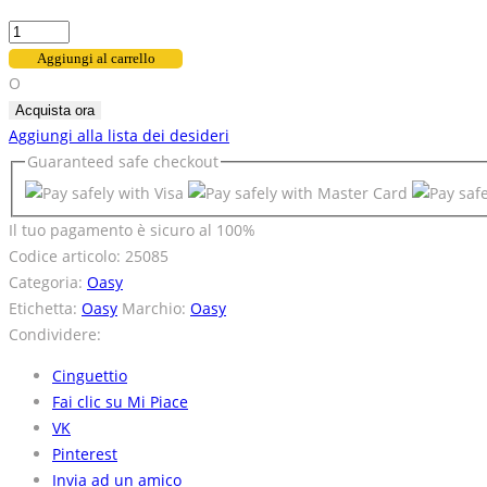
Aggiungi al carrello
O
Acquista ora
Aggiungi alla lista dei desideri
Guaranteed
safe
checkout
Il tuo pagamento è
sicuro al 100%
Codice articolo:
25085
Categoria:
Oasy
Etichetta:
Oasy
Marchio:
Oasy
Condividere:
Cinguettio
Fai clic su Mi Piace
VK
Pinterest
Invia ad un amico