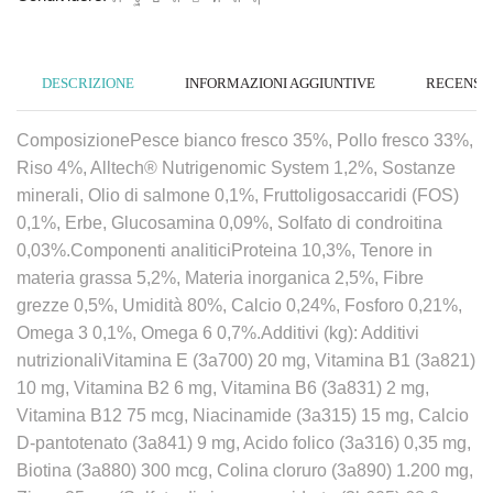
DESCRIZIONE
INFORMAZIONI AGGIUNTIVE
RECENSION
ComposizionePesce bianco fresco 35%, Pollo fresco 33%,
Riso 4%, Alltech® Nutrigenomic System 1,2%, Sostanze
minerali, Olio di salmone 0,1%, Fruttoligosaccaridi (FOS)
0,1%, Erbe, Glucosamina 0,09%, Solfato di condroitina
0,03%.Componenti analiticiProteina 10,3%, Tenore in
materia grassa 5,2%, Materia inorganica 2,5%, Fibre
grezze 0,5%, Umidità 80%, Calcio 0,24%, Fosforo 0,21%,
Omega 3 0,1%, Omega 6 0,7%.Additivi (kg): Additivi
nutrizionaliVitamina E (3a700) 20 mg, Vitamina B1 (3a821)
10 mg, Vitamina B2 6 mg, Vitamina B6 (3a831) 2 mg,
Vitamina B12 75 mcg, Niacinamide (3a315) 15 mg, Calcio
D-pantotenato (3a841) 9 mg, Acido folico (3a316) 0,35 mg,
Biotina (3a880) 300 mcg, Colina cloruro (3a890) 1.200 mg,