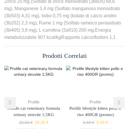
Zinco 25 mg (Solfato di zinco monoidrato (3b605) 68,6
mg), Manganese 1,4 mg (Solfato manganoso monoidrato
(3b503) 4,31 mg), Iodio 0,75 mg (Iodato di calcio anidro
(3b202) 2,3 mg), Rame 1 mg (Solfato rameico pentaidrato
(3b405) 3,9 mg), L-carnitina (3a910) 200 mg.Energia
metabolizzabile 907 kcal/kgRapporto calcio/fosforo 1,1
Prodotti Correlati
Prolife
Prolife
Prolife cat veterinary formula
Prolife lifestyle kitten pollo e
urinary struvite 1,5KG
riso 400GR (promo)
22,50
€
20,30
€
5,50
€
5,00
€