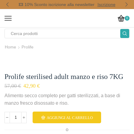
op
10% Sconto iscrizione alla newsletter
Iscrizione
0
Home
Prolife
Prolife sterilised adult manzo e riso 7KG
57,00
€
42,90
€
Alimento secco completo per gatti sterilizzati, a base di
manzo fresco disossato e riso.
AGGIUNGI AL CARRELLO
O