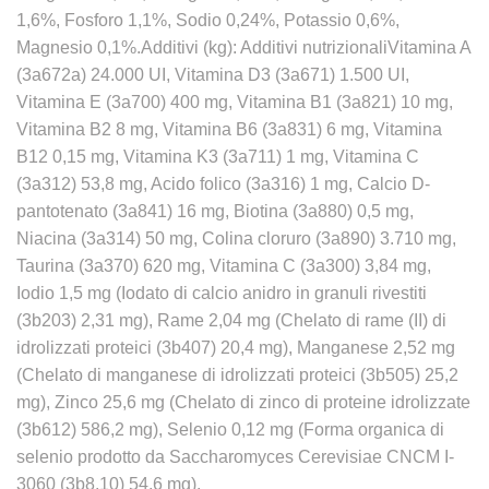
1,6%, Fosforo 1,1%, Sodio 0,24%, Potassio 0,6%,
Magnesio 0,1%.Additivi (kg): Additivi nutrizionaliVitamina A
(3a672a) 24.000 UI, Vitamina D3 (3a671) 1.500 UI,
Vitamina E (3a700) 400 mg, Vitamina B1 (3a821) 10 mg,
Vitamina B2 8 mg, Vitamina B6 (3a831) 6 mg, Vitamina
B12 0,15 mg, Vitamina K3 (3a711) 1 mg, Vitamina C
(3a312) 53,8 mg, Acido folico (3a316) 1 mg, Calcio D-
pantotenato (3a841) 16 mg, Biotina (3a880) 0,5 mg,
Niacina (3a314) 50 mg, Colina cloruro (3a890) 3.710 mg,
Taurina (3a370) 620 mg, Vitamina C (3a300) 3,84 mg,
Iodio 1,5 mg (Iodato di calcio anidro in granuli rivestiti
(3b203) 2,31 mg), Rame 2,04 mg (Chelato di rame (II) di
idrolizzati proteici (3b407) 20,4 mg), Manganese 2,52 mg
(Chelato di manganese di idrolizzati proteici (3b505) 25,2
mg), Zinco 25,6 mg (Chelato di zinco di proteine idrolizzate
(3b612) 586,2 mg), Selenio 0,12 mg (Forma organica di
selenio prodotto da Saccharomyces Cerevisiae CNCM I-
3060 (3b8.10) 54,6 mg).