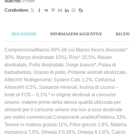
Marchio:
Prolife
Condividere:
DESCRIZIONE
INFORMAZIONI AGGIUNTIVE
RECENSION
ComposizioneManzo 40% (di cui Manzo fresco disossato*
30%, Manzo disidratato 10%), Riso* 20,5%, Maiale
disidratato, Pollo disidratato, Sorgo bianco*, Polpa di
barbabietola, Grasso di pollo, Proteine animali idrolizzate,
Alltech® Nutrigenomic System Cats 1,2%, Cellulosa
Arbocel® 0,5%, Sostanze minerali, Inulina di cicoria –
fonte di FOS – 0,1%.* in origine destinati al consumo
umano: materie prime della stessa qualità utilizzata per
alimenti per il consumo umano ma non a esso destinate
per motivi commerciali.Componenti analiticiProteina 33%,
Tenore in materia grassa 11%, Fibre grezze 2,9%, Materia
inorganica 7,9%, Omega 3 0,16%, Omega 6 1,6%, Calcio