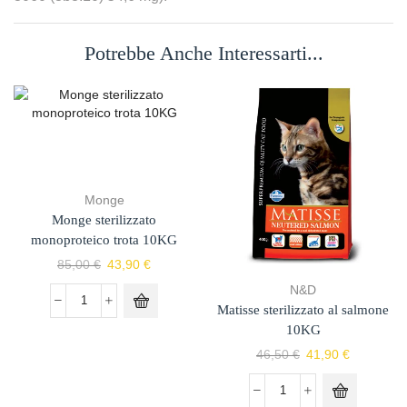
Potrebbe Anche Interessarti...
Monge
Monge sterilizzato
monoproteico trota 10KG
85,00
€
43,90
€
N&D
Matisse sterilizzato al salmone
10KG
46,50
€
41,90
€