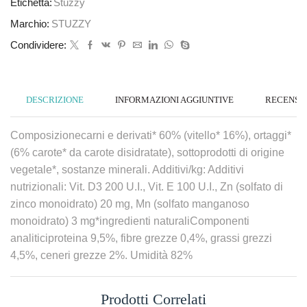
Etichetta:
Stuzzy
Marchio:
STUZZY
Condividere:
DESCRIZIONE
INFORMAZIONI AGGIUNTIVE
RECENSION
Composizionecarni e derivati* 60% (vitello* 16%), ortaggi*
(6% carote* da carote disidratate), sottoprodotti di origine
vegetale*, sostanze minerali. Additivi/kg: Additivi
nutrizionali: Vit. D3 200 U.I., Vit. E 100 U.I., Zn (solfato di
zinco monoidrato) 20 mg, Mn (solfato manganoso
monoidrato) 3 mg*ingredienti naturaliComponenti
analiticiproteina 9,5%, fibre grezze 0,4%, grassi grezzi
4,5%, ceneri grezze 2%. Umidità 82%
Prodotti Correlati