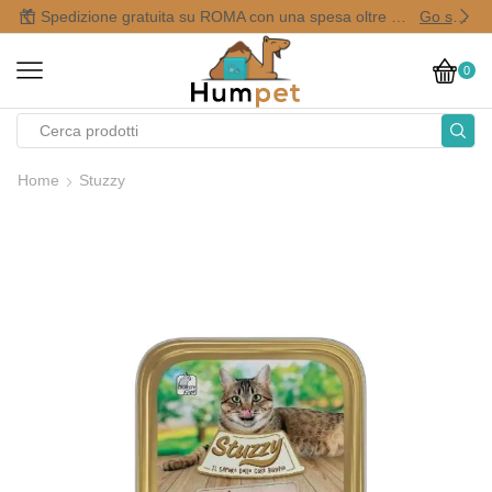
Spedizione gratuita su ROMA con una spesa oltre i 50,00 €
Go shop
0
Home
Stuzzy