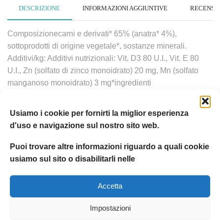
DESCRIZIONE
INFORMAZIONI AGGIUNTIVE
RECENSION
Composizionecarni e derivati* 65% (anatra* 4%),
sottoprodotti di origine vegetale*, sostanze minerali.
Additivi/kg: Additivi nutrizionali: Vit. D3 80 U.I., Vit. E 80
U.I., Zn (solfato di zinco monoidrato) 20 mg, Mn (solfato
manganoso monoidrato) 3 mg*ingredienti
naturaliComponenti analiticiproteina 9%, fibre grezze
0,4%, grassi grezzi 5%, ceneri grezze 2%. Umidità 82%
Usiamo i cookie per fornirti la miglior esperienza
d'uso e navigazione sul nostro sito web.
Prodotti Correlati
Puoi trovare altre informazioni riguardo a quali cookie
usiamo sul sito o disabilitarli nelle
Accetta
Impostazioni
Stuzzy
Stuzzy