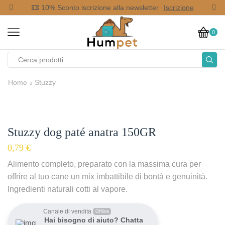
op
10% Sconto iscrizione alla newsletter
Iscrizione
0
Home
Stuzzy
Stuzzy dog paté anatra 150GR
0,79
€
Alimento completo, preparato con la massima cura per
offrire al tuo cane un mix imbattibile di bontà e genuinità.
Ingredienti naturali cotti al vapore.
Canale di vendita
Offline
Hai bisogno di aiuto? Chatta