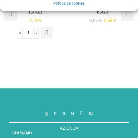
Política de cookies
Stuzzy dog paté prosciutto
Stuzzy cat bocconcini salmone
150GR
85GR
0,79
€
0,85
€
0,59
€
AZIENDA
CHI SIAMO