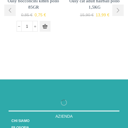
Oasy bocconcini kitten pollo
Oasy cat adult hairball pollo
85GR
1,5KG
0,85
€
0,75
€
15,90
€
13,99
€
AZIENDA
CHI SIAMO
FILOSOFIA