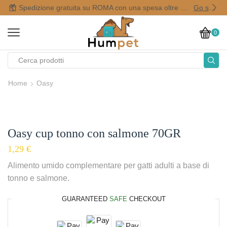
Spedizione gratuita su ROMA con una spesa oltre i 50,00 €
Go shop
0
Home
Oasy
Oasy cup tonno con salmone 70GR
1,29
€
Alimento umido complementare per gatti adulti a base di
tonno e salmone.
GUARANTEED
SAFE
CHECKOUT